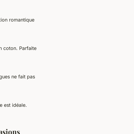
ption romantique
 coton. Parfaite
gues ne fait pas
e est idéale.
asions