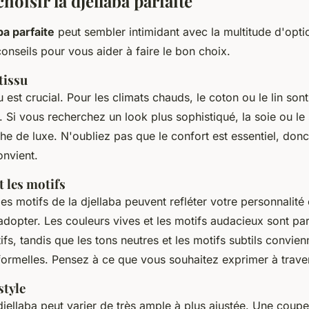
oisir la djellaba parfaite
ba parfaite
peut sembler intimidant avec la multitude d'opti
onseils pour vous aider à faire le bon choix.
tissu
u est crucial. Pour les climats chauds, le coton ou le lin son
té. Si vous recherchez un look plus sophistiqué, la soie ou le
he de luxe. N'oubliez pas que le confort est essentiel, don
onvient.
t les motifs
les motifs de la djellaba peuvent refléter votre personnalité 
dopter. Les couleurs vives et les motifs audacieux sont par
fs, tandis que les tons neutres et les motifs subtils convie
formelles. Pensez à ce que vous souhaitez exprimer à traver
style
jellaba peut varier de très ample à plus ajustée. Une coup