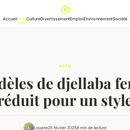
Accueil
Actu
Culture
Divertissement
Emploi
Environnement
Société
ACTU
dèles de djellaba f
réduit pour un styl
Louane
25 février 2025
8 min de lecture
L