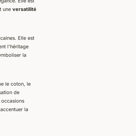
gance. Elle est
nt une
versatilité
caines. Elle est
nt l'héritage
ymboliser la
e le coton, le
sation de
s occasions
 accentuer la