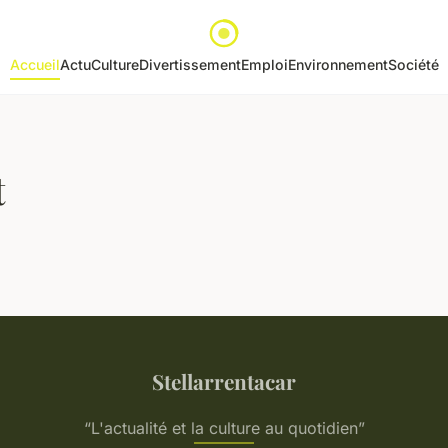
Accueil
Actu
Culture
Divertissement
Emploi
Environnement
Société
t
Stellarrentacar
“L'actualité et la culture au quotidien”