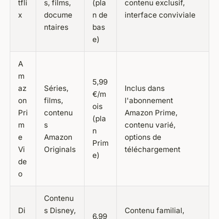
tfli
s, films,
(pla
contenu exclusif,
x
docume
n de
interface conviviale
ntaires
bas
e)
A
m
5,99
az
Séries,
Inclus dans
€/m
on
films,
l'abonnement
ois
Pri
contenu
Amazon Prime,
(pla
m
s
contenu varié,
n
e
Amazon
options de
Prim
Vi
Originals
téléchargement
e)
de
o
Contenu
Di
s Disney,
Contenu familial,
6,99