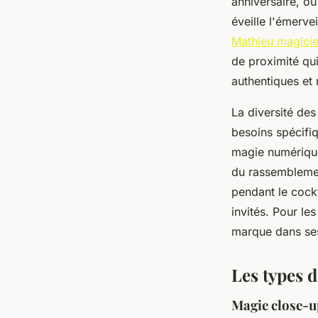
anniversaire, ou
éveille l'émerve
Mathieu magicie
de proximité qu
authentiques et
La diversité des
besoins spécifi
magie numérique
du rassemblemen
pendant le cockt
invités. Pour le
marque dans ses 
Les types d
Magie close-up