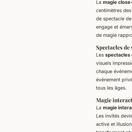
La
magie close
centimètres des 
de spectacle de 
engage et émerv
de magie rappro
Spectacles de 
Les
spectacles
visuels impress
chaque événemen
événement privé
tous les âges.
Magie interact
La
magie intera
Les invités devi
active et illusio