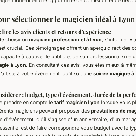
aque moment en une opportunité de connexion et de décou
our sélectionner le magicien idéal à Lyon
lire les avis clients et retours d'expérience
 de choisir un
magicien professionnel à Lyon
, s'informer vi
st crucial. Ces témoignages offrent un aperçu direct des
capacité à captiver le public et de son professionnalisme d
agie à Lyon
. En consultant ces avis, vous êtes mieux à mê
l’artiste à votre événement, qu'il soit une
soirée magique à
nsidérer : budget, type d'événement, durée de la per
 de prendre en compte le
tarif magicien Lyon
lorsque vous pl
érents magiciens peuvent proposer des
prestations de mag
e d'événement, qu'il s'agisse d'un anniversaire, d'un maria
'essentiel est de faire correspondre votre budget avec le t