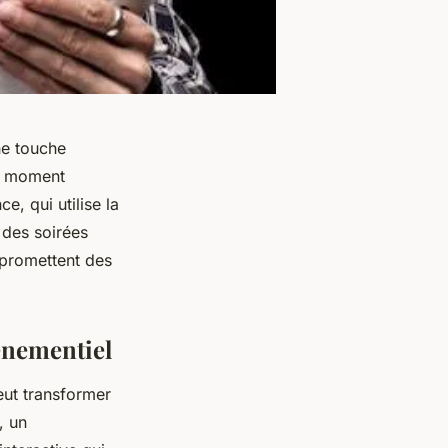
ne touche
un moment
e, qui utilise la
 des soirées
 promettent des
vénementiel
eut transformer
, un