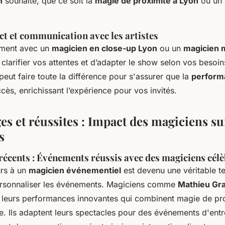
n
souhaité, que ce soit la
magie de proximité à Lyon
ou un 
ct et communication avec les artistes
tement avec un
magicien en close-up Lyon
ou un
magicien m
clarifier vos attentes et d’adapter le show selon vos besoi
ut faire toute la différence pour s'assurer que la
perform
cès, enrichissant l’expérience pour vos invités.
s et réussites : Impact des magiciens sur
s
récents : Événements réussis avec des magiciens cél
urs à un
magicien événementiel
est devenu une véritable 
ersonnaliser les événements. Magiciens comme
Mathieu Gr
leurs performances innovantes qui combinent magie de pro
ne. Ils adaptent leurs spectacles pour des événements d'entr