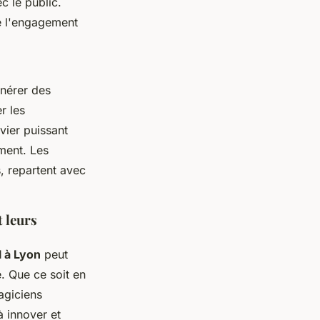
c le public.
ie l'engagement
énérer des
r les
vier puissant
ment. Les
, repartent avec
 leurs
 à Lyon
peut
. Que ce soit en
agiciens
à innover et