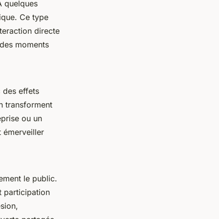
À quelques
gique. Ce type
teraction directe
t des moments
 des effets
n transforment
eprise ou un
 émerveiller
ment le public.
 participation
ésion,