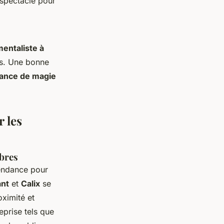
spectacle pour
entaliste à
ns. Une bonne
ance de magie
 les
èbres
tendance pour
ant
et
Calix
se
ximité et
eprise tels que