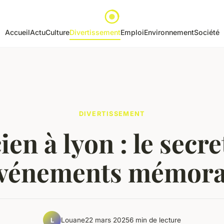
Accueil
Actu
Culture
Divertissement
Emploi
Environnement
Société
DIVERTISSEMENT
en à lyon : le secr
événements mémorab
Louane
22 mars 2025
6 min de lecture
L