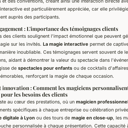
et des conventions, créant ainsi une interaction directe ave
nteractive est particulièrement appréciée, car elle privilég
ment auprès des participants.
gagement : L'importance des témoignages clients
 des clients soulignent l'impact émotionnel que peuvent g
gie sur les invités.
La magie interactive
permet de captive
manière inoubliable. Ces témoignages servent souvent de le
ens, aidant à démontrer la valeur du spectacle dans l'événe
agisse de
spectacles pour enfants
ou de cocktails d'affaires
émorables, renforçant la magie de chaque occasion.
et innovation : Comment les magiciens personnalisent
pour les besoins des clients
este au cœur des prestations, où un
magicien professionnel
ments spécifiques à chaque entreprise ou célébration privée
 digitale à Lyon
ou des tours de
magie en close-up
, les m
ouche personnalisée à chaque présentation. Cette capacité 