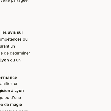
verte partagée.
a les
avis sur
 compétences du
urant un
me de déterminer
 Lyon
ou un
formance
anifiez un
icien à Lyon
ge ou d'une
ype de
magie