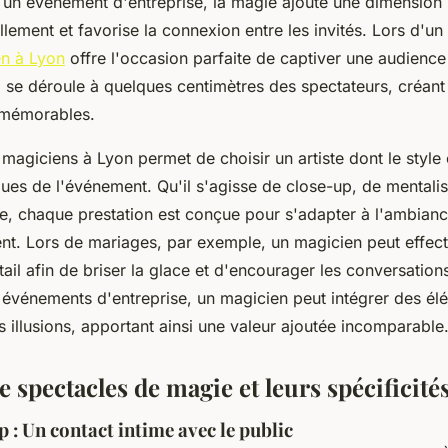
 un événement d'entreprise, la magie ajoute une dimension i
illement et favorise la connexion entre les invités. Lors d'u
n à Lyon
offre l'occasion parfaite de captiver une audienc
i se déroule à quelques centimètres des spectateurs, créant
 mémorables.
 magiciens à Lyon permet de choisir un artiste dont le styl
ques de l'événement. Qu'il s'agisse de close-up, de mentali
, chaque prestation est conçue pour s'adapter à l'ambianc
t. Lors de mariages, par exemple, un magicien peut effect
ail afin de briser la glace et d'encourager les conversations
s événements d'entreprise, un magicien peut intégrer des él
illusions, apportant ainsi une valeur ajoutée incomparable
e spectacles de magie et leurs spécificité
 : Un contact intime avec le public