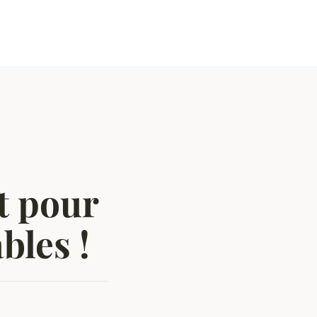
et pour
les !