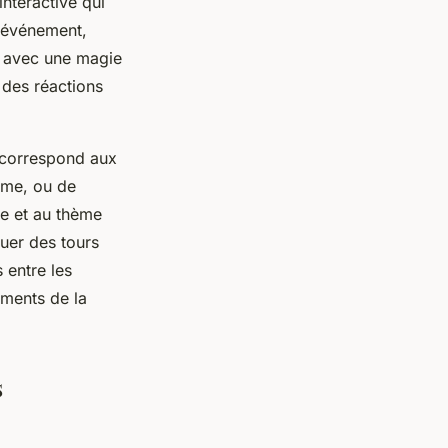
nteractive qui
n événement,
e avec une magie
 des réactions
e correspond aux
sme, ou de
e et au thème
uer des tours
 entre les
éments de la
.
s