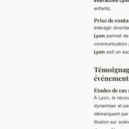
interactive Lyo
enfants.
Prise de conta
Interagir direc
Lyon
permet de 
communication pe
Lyon
soit un suc
Témoignage
événement
Études de cas 
À Lyon, le reco
dynamiser et p
démarquent par 
illusion sur scè