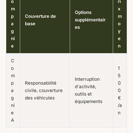
o
ri
m
x
Options
p
Couverture de
m
supplémentair
a
base
o
es
g
y
ni
e
e
n
C
o
1
m
5
Interruption
p
Responsabilité
0
d'activité,
a
civile, couverture
0
outils et
g
des véhicules
€
équipements
ni
/a
e
n
A