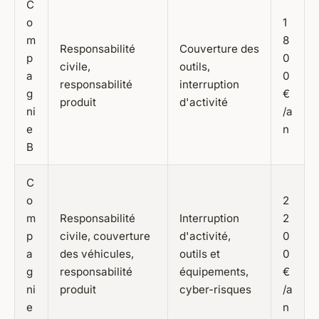
C
o
1
m
8
Responsabilité
Couverture des
p
0
civile,
outils,
a
0
responsabilité
interruption
g
€
produit
d'activité
ni
/a
e
n
B
C
o
2
m
Responsabilité
Interruption
2
p
civile, couverture
d'activité,
0
a
des véhicules,
outils et
0
g
responsabilité
équipements,
€
ni
produit
cyber-risques
/a
e
n