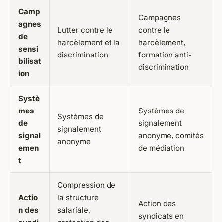
Camp
Campagnes
agnes
Lutter contre le
contre le
de
harcèlement et la
harcèlement,
sensi
discrimination
formation anti-
bilisat
discrimination
ion
Systè
mes
Systèmes de
Systèmes de
de
signalement
signalement
signal
anonyme, comités
anonyme
emen
de médiation
t
Compression de
Actio
la structure
Action des
n des
salariale,
syndicats en