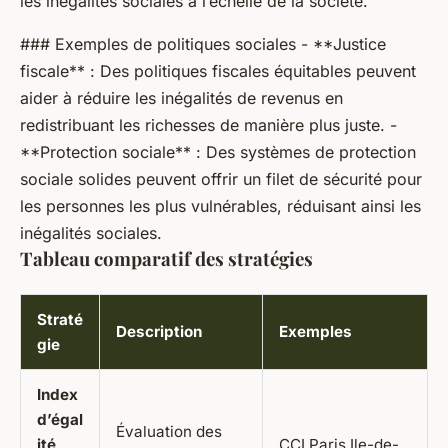
les inégalités sociales à l’échelle de la société.
### Exemples de politiques sociales - **Justice
fiscale** : Des politiques fiscales équitables peuvent
aider à réduire les inégalités de revenus en
redistribuant les richesses de manière plus juste. -
**Protection sociale** : Des systèmes de protection
sociale solides peuvent offrir un filet de sécurité pour
les personnes les plus vulnérables, réduisant ainsi les
inégalités sociales.
Tableau comparatif des stratégies
Straté
Description
Exemples
gie
Index
d’égal
Évaluation des
ité
CCI Paris Ile-de-