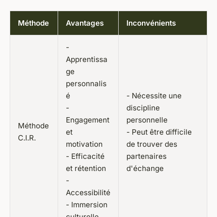
Méthode
Avantages
Inconvénients
-
Apprentissa
ge
personnalis
é
- Nécessite une
-
discipline
Engagement
personnelle
Méthode
et
- Peut être difficile
C.I.R.
motivation
de trouver des
- Efficacité
partenaires
et rétention
d'échange
-
Accessibilité
- Immersion
culturelle