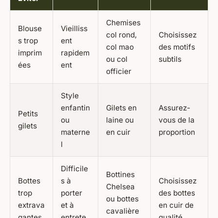
Chemises
Blouse
Vieilliss
col rond,
Choisissez
s trop
ent
col mao
des motifs
imprim
rapidem
ou col
subtils
ées
ent
officier
Style
enfantin
Gilets en
Assurez-
Petits
ou
laine ou
vous de la
gilets
materne
en cuir
proportion
l
Difficile
Bottines
Bottes
s à
Choisissez
Chelsea
trop
porter
des bottes
ou bottes
extrava
et à
en cuir de
cavalière
gantes
entrete
qualité