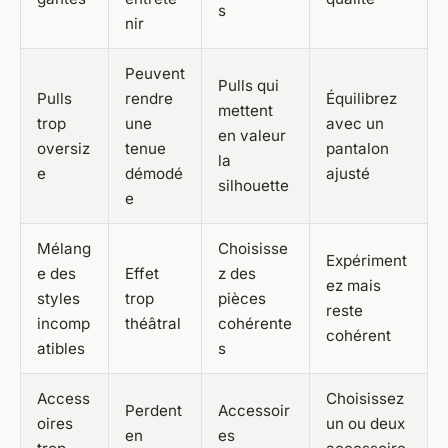
s
nir
Peuvent
Pulls qui
Pulls
rendre
Équilibrez
mettent
trop
une
avec un
en valeur
oversiz
tenue
pantalon
la
e
démodé
ajusté
silhouette
e
Mélang
Choisisse
Expériment
e des
Effet
z des
ez mais
styles
trop
pièces
reste
incomp
théâtral
cohérente
cohérent
atibles
s
Access
Choisissez
Perdent
Accessoir
oires
un ou deux
en
es