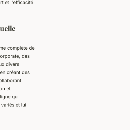
t et l'efficacité
uelle
amme complète de
corporate, des
ux divers
 en créant des
ollaborant
on et
ligne qui
variés et lui