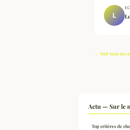
EC
L
L
← Voir tous les a
Actu — Sur le 
Top critères de ch