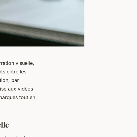
ration visuelle,
ts entre les
tion, par
rise aux vidéos
marques tout en
lle