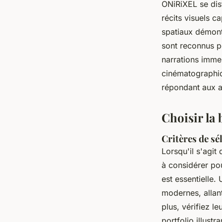
ONiRiXEL se dis
récits visuels c
spatiaux démontr
sont reconnus p
narrations imme
cinématographiq
répondant aux at
Choisir la
Critères de sé
Lorsqu'il s'agit
à considérer pou
est essentielle.
modernes, allan
plus, vérifiez l
portfolio illustr