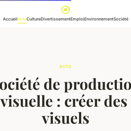
Accueil
Actu
Culture
Divertissement
Emploi
Environnement
Société
ACTU
ociété de producti
visuelle : créer des
visuels