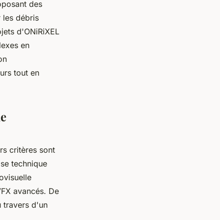
oposant des
 les débris
rojets d'ONiRiXEL
lexes en
on
urs tout en
le
rs critères sont
ise technique
ovisuelle
 VFX avancés. De
 travers d'un