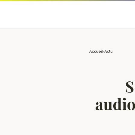
Accueil
›
Actu
S
audio