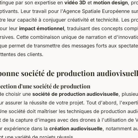
tingue par son expertise en
vidéo 3D
et
motion design
, pr
aptivants. Leur travail pour l'Agence Spatiale Européenne sur
e leur capacité à conjuguer créativité et technicité. Les p
our leur
impact émotionnel
, traduisant des concepts comp
rsives. Cette combinaison unique de narration et d'innovati
ue permet de transmettre des messages forts aux spectate
tentes des clients.
 bonne société de production audiovisuel
lection d'une société de production
 de choisir une
société de production audiovisuelle
, plusieu
r assurer la réussite de votre projet. Tout d'abord, l'expert
 Une société doit maîtriser les techniques de production audi
t de la capture d'images avec des drones à l'utilisation de
eur expérience dans la
création audiovisuelle
, notamment au
ant une variété de projets réussis.