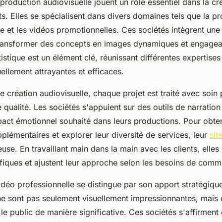
production audiovisuelle jouent un rôle essentiel dans la cré
ts. Elles se spécialisent dans divers domaines tels que la p
se et les vidéos promotionnelles. Ces sociétés intègrent une 
ransformer des concepts en images dynamiques et engagea
tistique est un élément clé, réunissant différentes expertises
llement attrayantes et efficaces.
 création audiovisuelle, chaque projet est traité avec soin
e qualité. Les sociétés s'appuient sur des outils de narration 
pact émotionnel souhaité dans leurs productions. Pour obte
plémentaires et explorer leur diversité de services, leur
sit
use. En travaillant main dans la main avec les clients, elle
fiques et ajustent leur approche selon les besoins de comm
déo professionnelle se distingue par son apport stratégique
ne sont pas seulement visuellement impressionnantes, mais 
 le public de manière significative. Ces sociétés s'affirme