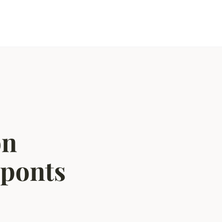
on
 ponts